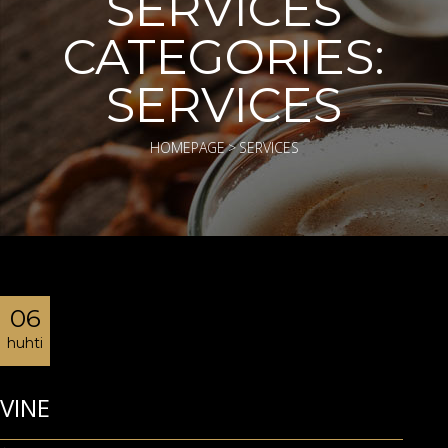
SERVICES
CATEGORIES:
SERVICES
HOMEPAGE
>
SERVICES
06
huhti
VINE