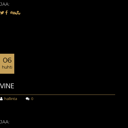
JAA:
06
huhti
VINE
hallinta
0
JAA: