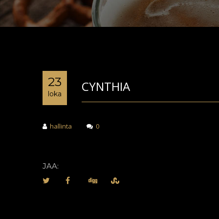
23
CYNTHIA
loka
hallinta
0
JAA: