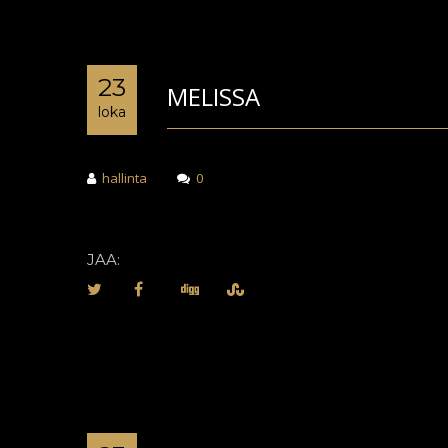
23
MELISSA
loka
hallinta
0
JAA: