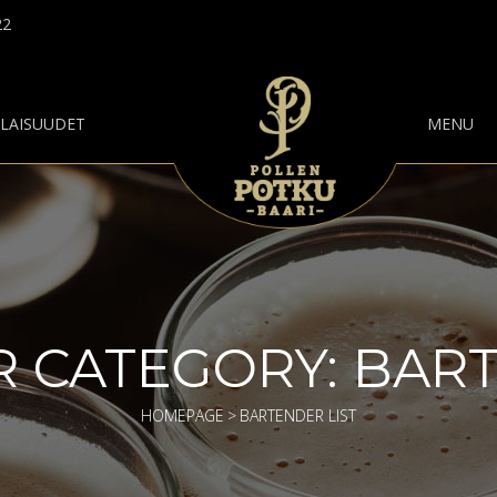
22
ILAISUUDET
MENU
 CATEGORY:
BART
HOMEPAGE
>
BARTENDER LIST