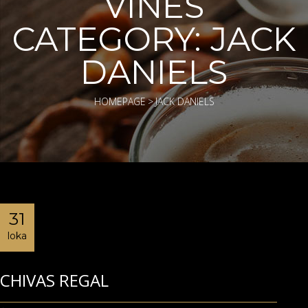
VINES
CATEGORY:
JACK
DANIELS
HOMEPAGE
>
JACK DANIELS
31
loka
CHIVAS REGAL