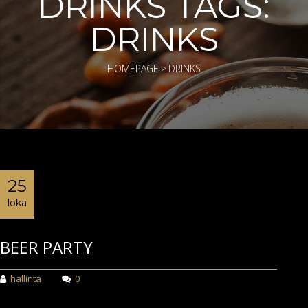
DRINKS TAGS:
DRINKS
HOMEPAGE
>
DRINKS
25
loka
BEER PARTY
hallinta
0