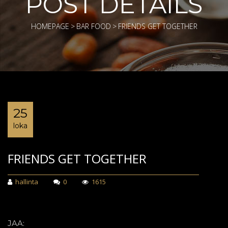
POST DETAILS
HOMEPAGE
>
BAR FOOD
>
FRIENDS GET TOGETHER
25
loka
FRIENDS GET TOGETHER
hallinta
0
1615
JAA: